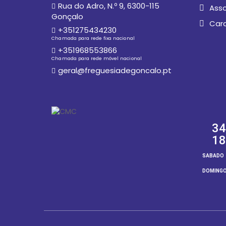
Rua do Adro, N.º 9, 6300-115
Asso
Gonçalo
Car
+351275434230
Chamada para rede fixa nacional
+351968553866
Chamada para rede móvel nacional
geral@freguesiadegoncalo.pt