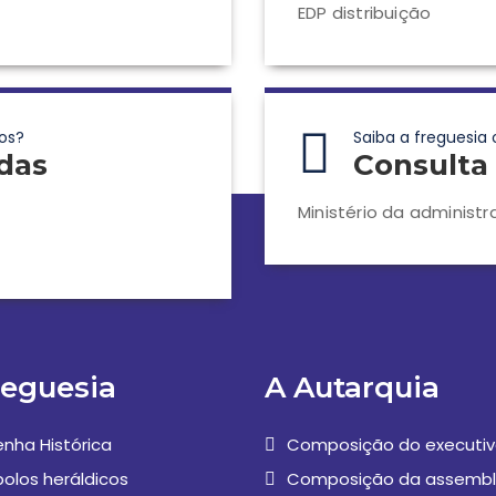
EDP distribuição
os?
Saiba a freguesia 
das
Consulta 
Ministério da administr
reguesia
A Autarquia
nha Histórica
Composição do executi
olos heráldicos
Composição da assembl