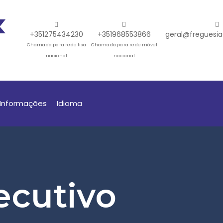
+351275434230
+351968553866
geral@freguesia
Chamada para rede fixa
Chamada para rede móvel
nacional
nacional
Informações
Idioma
ecutivo