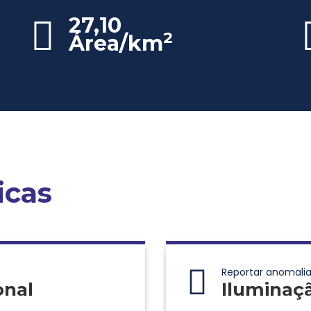
27,10
2
Área/km
icas
Reportar anomalia
onal
Iluminaç