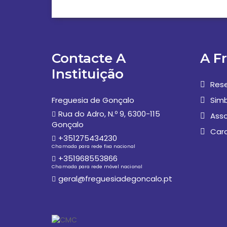
Contacte A
A F
Instituição
Rese
Freguesia de Gonçalo
Simb
Rua do Adro, N.º 9, 6300-115
Asso
Gonçalo
Car
+351275434230
Chamada para rede fixa nacional
+351968553866
Chamada para rede móvel nacional
geral@freguesiadegoncalo.pt