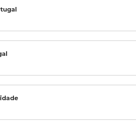
tugal
gal
cidade