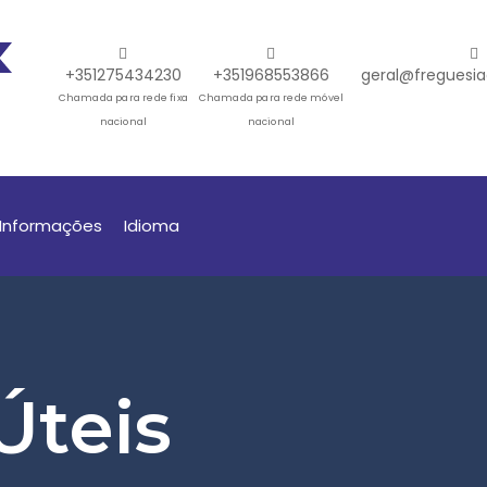
+351275434230
+351968553866
geral@freguesia
Chamada para rede fixa
Chamada para rede móvel
nacional
nacional
Informações
Idioma
Úteis