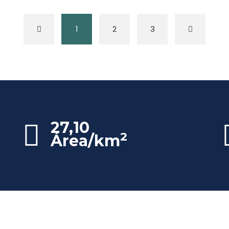
1
2
3
27,10
2
Área/km