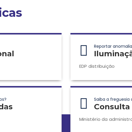
icas
Reportar anomalia
onal
Iluminaç
EDP distribuição
os?
Saiba a freguesia 
das
Consulta 
Ministério da administr