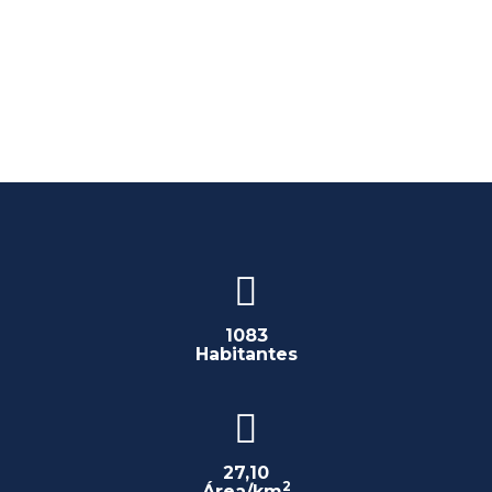
1083
Habitantes
27,10
2
Área/km