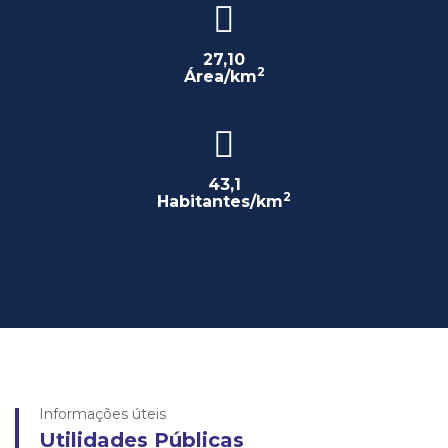
27,10
2
Área/km
43,1
2
Habitantes/km
Informações úteis
Utilidades Públicas