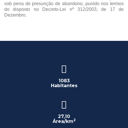
sob pena de presunção de abandono, punido nos termos
do disposto no Decreto-Lei nº 312/2003, de 17 de
Dezembro.
1083
Habitantes
27,10
2
Área/km